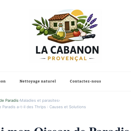
son
Nettoyage naturel
Contactez-nous
de Paradis
›
Maladies et parasites
›
Paradis a-t-il des Thrips : Causes et Solutions
 mon Oiseau de Paradis a