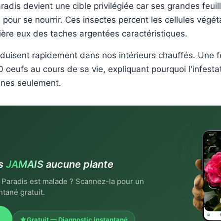
radis devient une cible privilégiée car ses grandes feuil
pour se nourrir. Ces insectes percent les cellules végéta
rière eux des taches argentées caractéristiques.
oduisent rapidement dans nos intérieurs chauffés. Une 
 oeufs au cours de sa vie, expliquant pourquoi l'infesta
ines seulement.
us
JAMAIS
aucune plante
 Paradis est malade ? Scannez-la pour un
ntané gratuit.
Gratuit — Diagnostic instantané