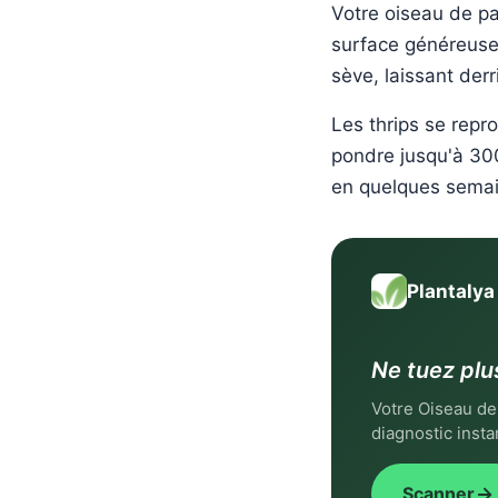
Votre oiseau de pa
surface généreuse 
sève, laissant der
Les thrips se repr
pondre jusqu'à 300
en quelques sema
Plantalya
Ne tuez pl
Votre Oiseau de
diagnostic insta
Scanner