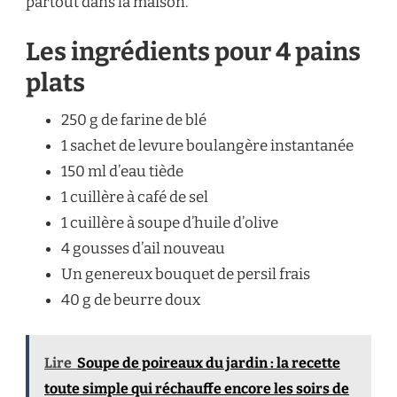
partout dans la maison.
Les ingrédients pour 4 pains
plats
250 g de farine de blé
1 sachet de levure boulangère instantanée
150 ml d’eau tiède
1 cuillère à café de sel
1 cuillère à soupe d’huile d’olive
4 gousses d’ail nouveau
Un genereux bouquet de persil frais
40 g de beurre doux
Lire
Soupe de poireaux du jardin : la recette
toute simple qui réchauffe encore les soirs de