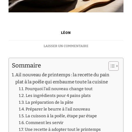
LÉON
SUR
LAISSER UN COMMENTAIRE
AIL
NOUVEAU
DE
Sommaire
PRINTEMPS
:
Ail nouveau de printemps : la recette du pain
LA
plat à la poêle qui embaume toute la cuisine
RECETTE
Pourquoi l’ail nouveau change tout
DU
Les ingrédients pour 4 pains plats
PAIN
PLAT
La préparation de la pâte
À
Préparer le beurre à l’ail nouveau
LA
La cuisson à la poêle, étape par étape
POÊLE
Comment les servir
QUI
Une recette à adopter tout le printemps
EMBAUME